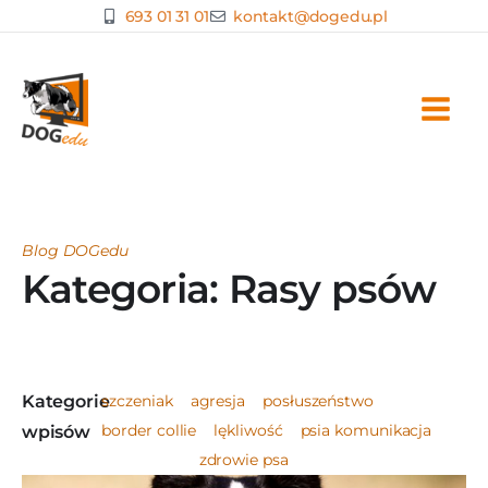
Przejdź
693 01 31 01
kontakt@dogedu.pl
do
treści
Blog DOGedu
Kategoria: Rasy psów
Kategorie
szczeniak
agresja
posłuszeństwo
border collie
lękliwość
psia komunikacja
wpisów
Rasy psów
zdrowie psa