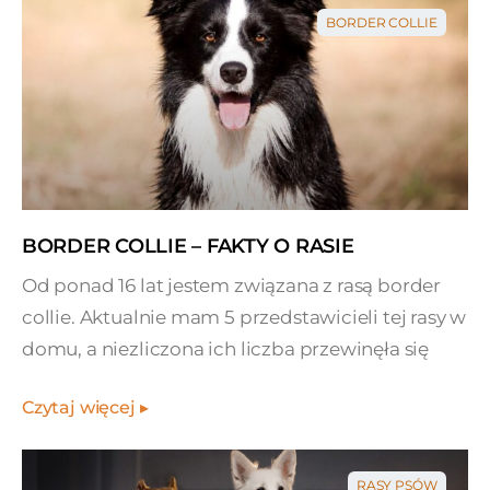
BORDER COLLIE
BORDER COLLIE – FAKTY O RASIE
Od ponad 16 lat jestem związana z rasą border
collie. Aktualnie mam 5 przedstawicieli tej rasy w
domu, a niezliczona ich liczba przewinęła się
Czytaj więcej ▸
RASY PSÓW